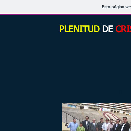
Esta página we
PLENITUD
DE
CRI
MINIS
Queremos ViVir para Servir