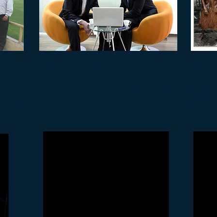
EDUCACION
TRA
s con
Las Escuelas PLENITUD ofrecen educacion y
Estamo
na
especializacion teologica ministerial cristiana biblica
comunidad
a la
apostolica para la familia, el liderazgo social,
en Peru, 
gregacion
empresarial y politico.
La Tierra.