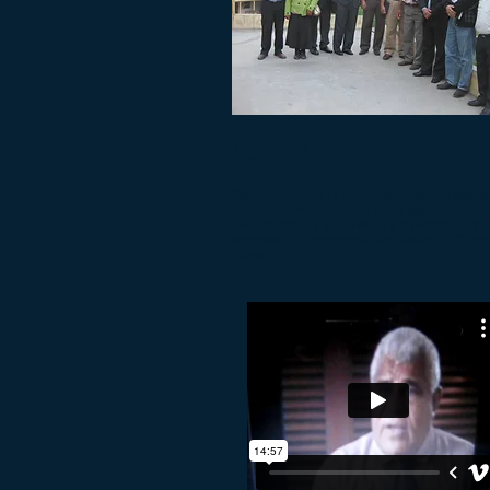
IGLESIA
Queremos traer reformas cristianas bíblica
sanas motivaciones a toda la iglesia cristia
evangélica las que aviven y movilicen a tod
sociedad. Contactanos para visitar tu Con
Local.