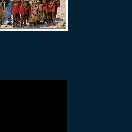
NSCULTURAL
s haciendo labor por alcanzar
es originarias y pueblos no alcanzados
America, Africa, Asia y Hasta Lo Ultimo de