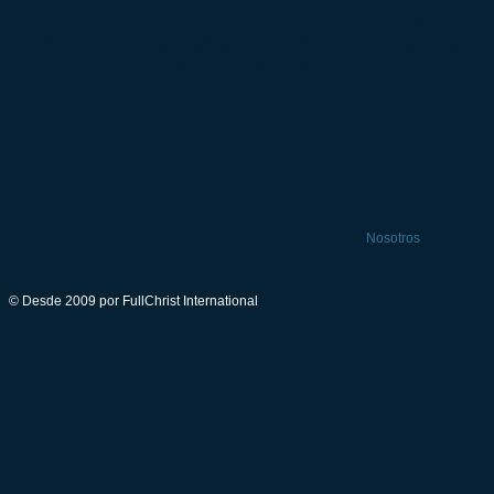
Estamos para servirte y Ministrar tu vida con Predicacion, Enseñanza, 
Empoderacion Cristiana Bíblica y de 5 Ministerios. Anhelamos la Co
Poderosos para la Salud y Desarrollo Integral de tu Comunidad. Te Amamos
Inicio
Nosotros
© Desde 2009 por FullChrist International